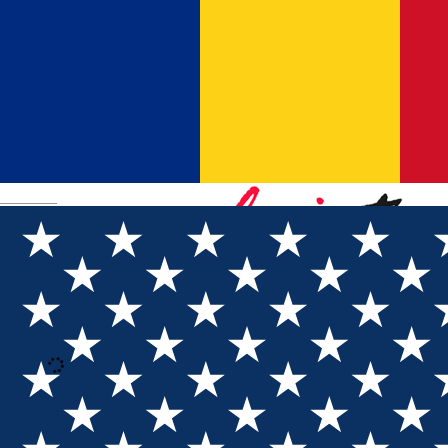
Română
Loading
Bejelentkezés
Regisztráció