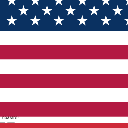
FŐOLDAL
Termeni și condiții
Termeni și condiții
[RO] TERMENI ȘI CONDIȚII
Ultima actualizare: 24.11.2022
Please scroll down for English version!
Bine ați venit! Vă mulțumim că folosiți produsele și serviciile
noastre!
English