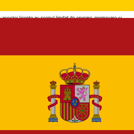
respectivului conținut. Drepturile pe care le acordați în cadrul
Deutsch
acestei licențe au scopul limitat de operare, promovare și
îmbunătățire a Serviciului, precum și de dezvoltare a unor
funcționalități noi.
Această licenţă rămâne în vigoare chiar dacă nu mai utilizaţi
Serviciul. Unele componente ale Serviciului vă pot oferi
modalităţi de accesare şi de eliminare a conţinutului furnizat
către respectivul serviciu. De asemenea, pentru anumite
componente ale Serviciului, există termeni şi condiţii sau
setări care restrâng domeniul de utilizare a conţinutului trimis
în cadrul respectivelor componente ale Serviciului. Asigurați-
vă că dețineți drepturile necesare pentru a ne acorda această
licență pentru întregul conținut pe care îl trimiteți în cadrul