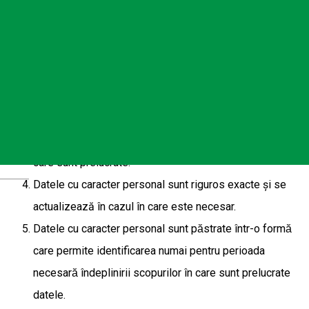
în mod legal, echitabil şi transparent.
Colectarea datelor cu caracter personal se face în
scopuri determinate, explicite şi legitime, acestea
nefiind prelucrate ulterior într-un mod incompatibil cu
aceste scopuri.
Datele cu caracter personal sunt adecvate, relevante şi
limitate la ceea ce este necesar în raport cu scopurile în
care sunt prelucrate.
Italian
Datele cu caracter personal sunt riguros exacte și se
actualizează în cazul în care este necesar.
Datele cu caracter personal sunt păstrate într-o formă
care permite identificarea numai pentru perioada
necesară îndeplinirii scopurilor în care sunt prelucrate
datele.