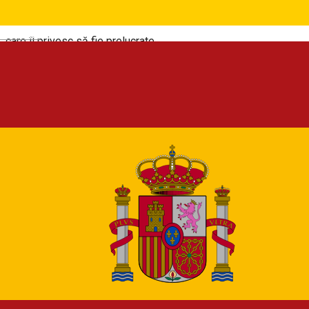
printr-o acţiune fără echivoc, ca datele cu caracter personal
Deutsch
care îl privesc să fie prelucrate
Operator -
Centrul Național de Informare și Promovare
Turistică Cluj, care prelucrează date cu caracter personal în
UE, conform legislației și prezentei politici
Utilizator
- persoana fizică, având vârsta de minimum 16 ani
(sau vârsta minimă legală pentru a accesa sau a utiliza un
serviciu online, fără ca furnizorul acelui serviciu să aibă
obligația legală de a obține pentru aceasta consimțământul
unuia din părinți sau al tutorelui), care își exprimă
consimțământul pentru utilizarea Aplicației conform politicilor
operatorului și care se autentifică sau nu în Aplicație prin