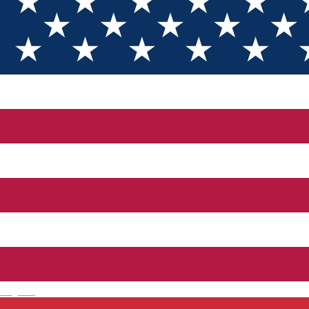
Home
Politica de confidențialitate
Politica de confidențialitate
[RO] Politica de confidențialitate
Please scroll down for English version!
Prin acceptarea prezentei politici de confidențialitate, vă
exprimați consimțământul cu privire la prelucrarea datelor dvs.
cu caracter personal potrivit scopurilor și în condițiile
menționate în acest document.
English
Prezenta politică de confidențialitate se aplică datelor cu